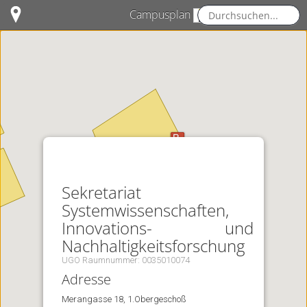
Campusplan
STUDIERENDE
Servicestellen
Studierendenunterstützung
Drucker
Studentenheime
Museen
Sekretariat
Systemwissenschaften,
UNIshops
Innovations- und
MOBILITÄT
Nachhaltigkeitsforschung
UGO Raumnummer: 0035010074
Öffentliche Verkehrsmittel
Adresse
Radabstellplatz
Merangasse 18, 1.Obergeschoß